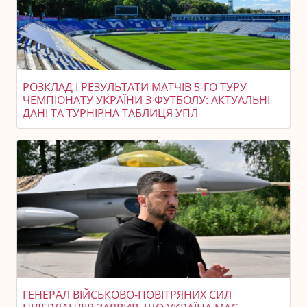
РОЗКЛАД І РЕЗУЛЬТАТИ МАТЧІВ 5-ГО ТУРУ
ЧЕМПІОНАТУ УКРАЇНИ З ФУТБОЛУ: АКТУАЛЬНІ
ДАНІ ТА ТУРНІРНА ТАБЛИЦЯ УПЛ
ГЕНЕРАЛ ВІЙСЬКОВО-ПОВІТРЯНИХ СИЛ