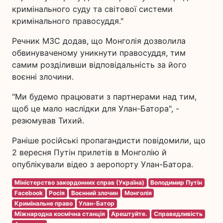
кримінального суду та світової системи
кримінального правосуддя."
Речник МЗС додав, що Монголія дозволила
обвинуваченому уникнути правосуддя, тим
самим розділивши відповідальність за його
воєнні злочини.
"Ми будемо працювати з партнерами над тим,
щоб це мало наслідки для Улан-Батора", -
резюмував Тихий.
Раніше російські пропагандисти повідомили, що
2 вересня Путін прилетів в Монголію й
опублікували відео з аеропорту Улан-Батора.
Міністерство закордонних справ (Україна)
Володимир Путін
Facebook
Росія
Воєнний злочин
Монголія
Кримінальне право
Улан-Батор
Міжнародна космічна станція
Арештуйте.
Справедливість