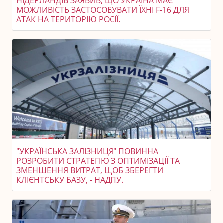
НІДЕРЛАНДІВ ЗАЯВИВ, ЩО УКРАЇНА МАЄ
МОЖЛИВІСТЬ ЗАСТОСОВУВАТИ ЇХНІ F-16 ДЛЯ
АТАК НА ТЕРИТОРІЮ РОСІЇ.
"УКРАЇНСЬКА ЗАЛІЗНИЦЯ" ПОВИННА
РОЗРОБИТИ СТРАТЕГІЮ З ОПТИМІЗАЦІЇ ТА
ЗМЕНШЕННЯ ВИТРАТ, ЩОБ ЗБЕРЕГТИ
КЛІЄНТСЬКУ БАЗУ, - НАДПУ.