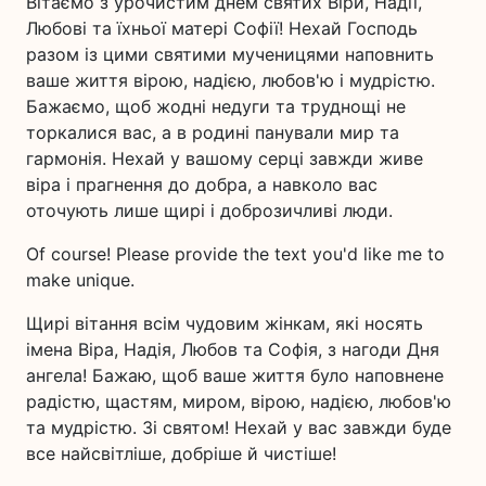
Вітаємо з урочистим днем святих Віри, Надії,
Любові та їхньої матері Софії! Нехай Господь
разом із цими святими мученицями наповнить
ваше життя вірою, надією, любов'ю і мудрістю.
Бажаємо, щоб жодні недуги та труднощі не
торкалися вас, а в родині панували мир та
гармонія. Нехай у вашому серці завжди живе
віра і прагнення до добра, а навколо вас
оточують лише щирі і доброзичливі люди.
Of course! Please provide the text you'd like me to
make unique.
Щирі вітання всім чудовим жінкам, які носять
імена Віра, Надія, Любов та Софія, з нагоди Дня
ангела! Бажаю, щоб ваше життя було наповнене
радістю, щастям, миром, вірою, надією, любов'ю
та мудрістю. Зі святом! Нехай у вас завжди буде
все найсвітліше, добріше й чистіше!