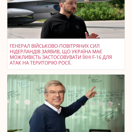
ГЕНЕРАЛ ВІЙСЬКОВО-ПОВІТРЯНИХ СИЛ
НІДЕРЛАНДІВ ЗАЯВИВ, ЩО УКРАЇНА МАЄ
МОЖЛИВІСТЬ ЗАСТОСОВУВАТИ ЇХНІ F-16 ДЛЯ
АТАК НА ТЕРИТОРІЮ РОСІЇ.