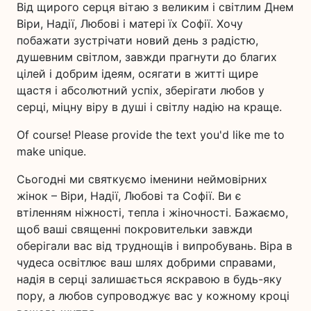
Від щирого серця вітаю з великим і світлим Днем
Віри, Надії, Любові і матері їх Софії. Хочу
побажати зустрічати новий день з радістю,
душевним світлом, завжди прагнути до благих
цілей і добрим ідеям, осягати в житті щире
щастя і абсолютний успіх, зберігати любов у
серці, міцну віру в душі і світлу надію на краще.
Of course! Please provide the text you'd like me to
make unique.
Сьогодні ми святкуємо іменини неймовірних
жінок – Віри, Надії, Любові та Софії. Ви є
втіленням ніжності, тепла і жіночності. Бажаємо,
щоб ваші священні покровительки завжди
оберігали вас від труднощів і випробувань. Віра в
чудеса освітлює ваш шлях добрими справами,
надія в серці залишається яскравою в будь-яку
пору, а любов супроводжує вас у кожному кроці