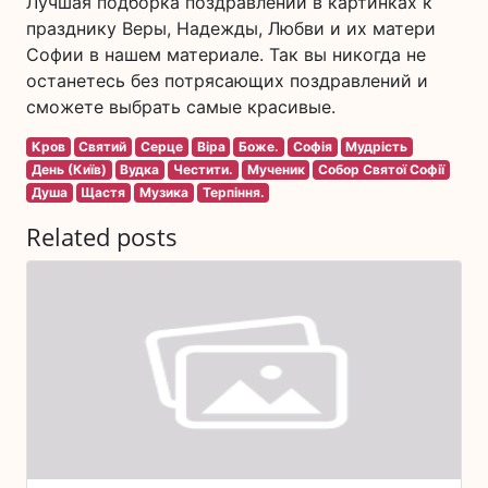
Лучшая подборка поздравлений в картинках к
празднику Веры, Надежды, Любви и их матери
Софии в нашем материале. Так вы никогда не
останетесь без потрясающих поздравлений и
сможете выбрать самые красивые.
Кров
Святий
Серце
Віра
Боже.
Софія
Мудрість
День (Київ)
Вудка
Честити.
Мученик
Собор Святої Софії
Душа
Щастя
Музика
Терпіння.
Related posts