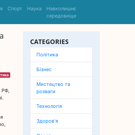
'я
Спорт
Наука
Навколишнє
середовище
а
CATEGORIES
Політика
Бізнес
ітика
Мистецтво та
 РФ,
розваги
і.
Технологія
ня
Здоров'я
ео,