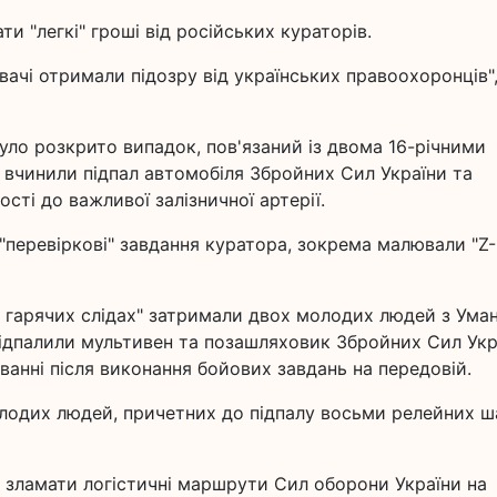
и "легкі" гроші від російських кураторів.
вачі отримали підозру від українських правоохоронців",
уло розкрито випадок, пов'язаний із двома 16-річними
і вчинили підпал автомобіля Збройних Сил України та
сті до важливої залізничної артерії.
"перевіркові" завдання куратора, зокрема малювали "Z-
 гарячих слідах" затримали двох молодих людей з Умані
 підпалили мультивен та позашляховик Збройних Сил Укр
ванні після виконання бойових завдань на передовій.
олодих людей, причетних до підпалу восьми релейних 
 зламати логістичні маршрути Сил оборони України на