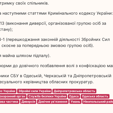
римку своїх спільників.
а наступними статтями Кримінального кодексу України:
113 (виконання диверсії, організованої групою осіб за
тану);
114-1 (перешкоджання законній діяльності Збройних Сил
, скоєне за попередньою змовою групою осіб).
я майна шляхом підпалу).
тюрми до довічного позбавлення волі з конфіскацією ма
ники СБУ в Одеській, Черкаській та Дніпропетровській
цесуального керівництва обласних прокуратур.
с України
Збройні сили України
Дніпропетровська область
охоронний орган
Служба безпеки України
Одеса
Одеська область
ова частина
Диверсія
Довічне ув'язнення
Умань
Нікопольський рай