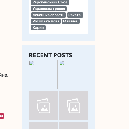
Європейський Союз
Українська гривня
Донецька область
Ракета.
Російська мова
Машина.
Харків
RECENT POSTS
йна.
он