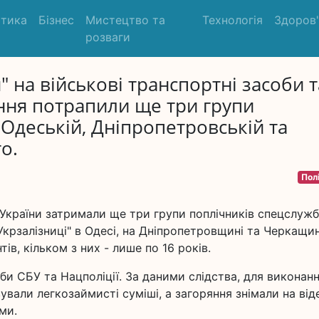
ітика
Бізнес
Мистецтво та
Технологія
Здоров
розваги
 на військові транспортні засоби т
ання потрапили ще три групи
в Одеській, Дніпропетровській та
о.
Пол
 України затримали ще три групи поплічників спецслужб
Укрзалізниці" в Одесі, на Дніпропетровщині та Черкащин
в, кільком з них - лише по 16 років.
и СБУ та Нацполіції. За даними слідства, для виконан
али легкозаймисті суміші, а загоряння знімали на від
ми.