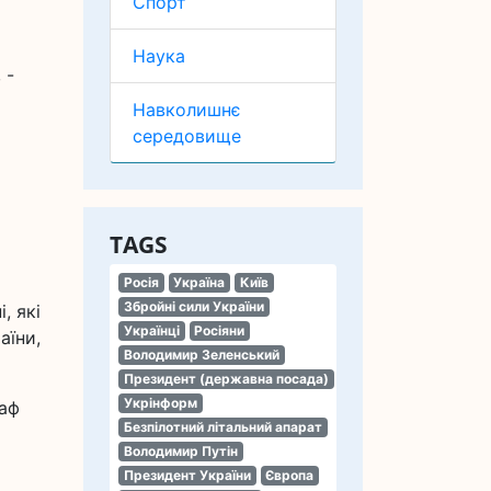
Спорт
Наука
 -
Навколишнє
середовище
TAGS
Росія
Україна
Київ
Збройні сили України
, які
Українці
Росіяни
аїни,
Володимир Зеленський
Президент (державна посада)
Укрінформ
шаф
Безпілотний літальний апарат
Володимир Путін
Президент України
Європа