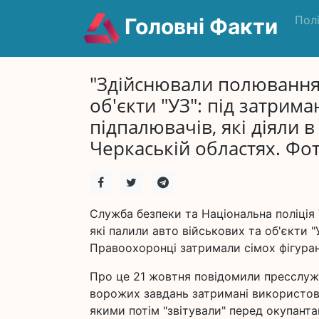
Пол
Головні Факти
"Здійснювали полювання"
об'єкти "УЗ": під затрим
підпалювачів, які діяли 
Черкаській областях. Фот
Служба безпеки та Національна поліція
які палили авто військових та об'єкти "
Правоохоронці затримали сімох фігуранті
Про це 21 жовтня повідомили пресслужб
ворожих завдань затримані використовув
якими потім "звітували" перед окупанта