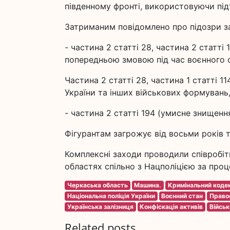
південному фронті, використовуючи підт
Затриманим повідомлено про підозри з
- частина 2 статті 28, частина 2 статті 
попередньою змовою під час воєнного с
Частина 2 статті 28, частина 1 статті 
України та інших військових формувань
- частина 2 статті 194 (умисне знищенн
Фігурантам загрожує від восьми років 
Комплексні заходи проводили співробіт
областях спільно з Нацполіцією за про
Черкаська область
Машина.
Кримінальний кодек
Національна поліція України
Воєнний стан
Право
Українська залізниця
Конфіскація активів
Військ
Related posts