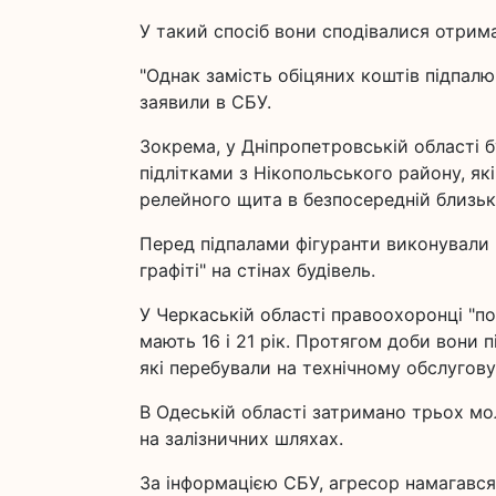
У такий спосіб вони сподівалися отримат
"Однак замість обіцяних коштів підпалю
заявили в СБУ.
Зокрема, у Дніпропетровській області б
підлітками з Нікопольського району, як
релейного щита в безпосередній близько
Перед підпалами фігуранти виконували 
графіті" на стінах будівель.
У Черкаській області правоохоронці "по
мають 16 і 21 рік. Протягом доби вони
які перебували на технічному обслугову
В Одеській області затримано трьох м
на залізничних шляхах.
За інформацією СБУ, агресор намагався