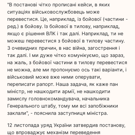
"В постанові чітко прописані кейси, в яких
ситуаціях військовослужбовець може
перевестися. Це, наприклад, із бойової (частини -
ред.) в бойову. Із бойової в тилову, наприклад,
якщо є рішення ВЛК і так далі. Наприклад, ти не
можеш перевестися з бойової в тилову частину.
З очевидних причин, в нас війна, загострення і
так далі. І ми дуже чітко комунікуємо, що зараз,
на жаль, з бойової частини в тилову перевестися
не можна, але ми пропонуємо ось такі варіанти, і
військовий може вже ними оперувати,
переписати рапорт. Наша задача, як каже пан
міністр, не нашкодити армії, не нашкодити
замислу головнокомандувача, начальника
Генерального штабу, тому ми всі запобіжники
заклали", - пояснила заступниця міністра.
12 листопада уряд України затвердив постанову,
що впроваджує механізм переведення