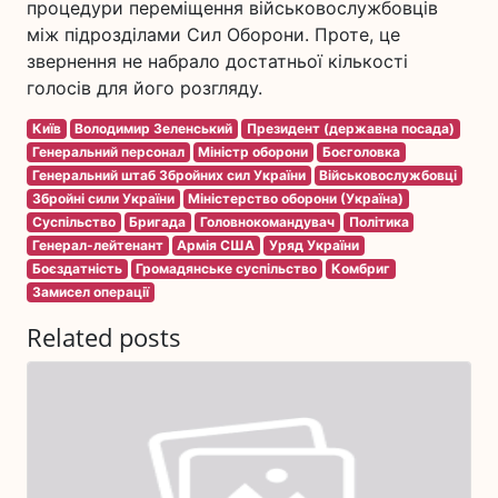
процедури переміщення військовослужбовців
між підрозділами Сил Оборони. Проте, це
звернення не набрало достатньої кількості
голосів для його розгляду.
Київ
Володимир Зеленський
Президент (державна посада)
Генеральний персонал
Міністр оборони
Боєголовка
Генеральний штаб Збройних сил України
Військовослужбовці
Збройні сили України
Міністерство оборони (Україна)
Суспільство
Бригада
Головнокомандувач
Політика
Генерал-лейтенант
Армія США
Уряд України
Боєздатність
Громадянське суспільство
Комбриг
Замисел операції
Related posts