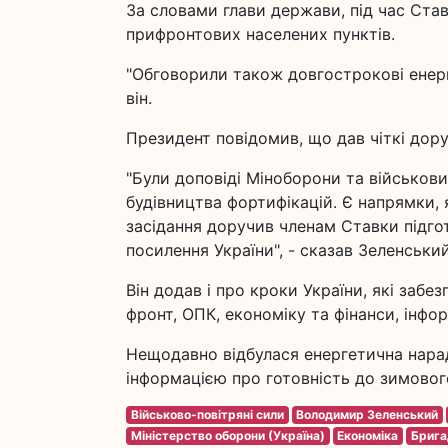
За словами глави держави, під час Ста
прифронтових населених пунктів.
"Обговорили також довгострокові енергет
він.
Президент повідомив, що дав чіткі дору
"Були доповіді Міноборони та військови
будівництва фортифікацій. Є напрямки, 
засідання доручив членам Ставки підго
посилення України", - сказав Зеленський
Він додав і про кроки України, які забе
фронт, ОПК, економіку та фінанси, інфо
Нещодавно відбулася енергетична нарад
інформацією про готовність до зимовог
Військово-повітряні сили
Володимир Зеленський
Міністерство оборони (Україна)
Економіка
Брига