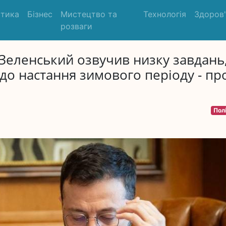
ітика
Бізнес
Мистецтво та
Технологія
Здоров
розваги
 Зеленський озвучив низку завдань
 до настання зимового періоду - пр
Пол