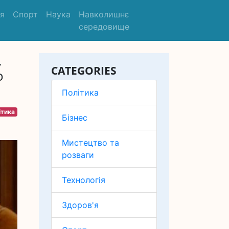
'я
Спорт
Наука
Навколишнє
середовище
,
CATEGORIES
о
Політика
ітика
Бізнес
Мистецтво та
розваги
Технологія
Здоров'я