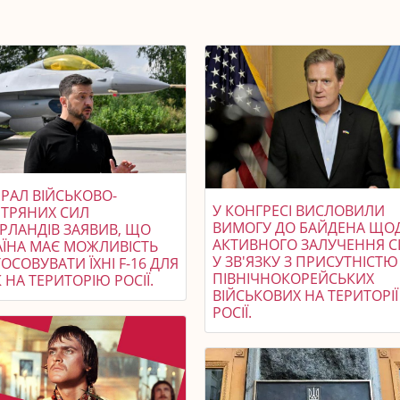
РАЛ ВІЙСЬКОВО-
У КОНГРЕСІ ВИСЛОВИЛИ
ІТРЯНИХ СИЛ
ВИМОГУ ДО БАЙДЕНА ЩО
ЕРЛАНДІВ ЗАЯВИВ, ЩО
АКТИВНОГО ЗАЛУЧЕННЯ 
АЇНА МАЄ МОЖЛИВІСТЬ
У ЗВ'ЯЗКУ З ПРИСУТНІСТЮ
ОСОВУВАТИ ЇХНІ F-16 ДЛЯ
ПІВНІЧНОКОРЕЙСЬКИХ
 НА ТЕРИТОРІЮ РОСІЇ.
ВІЙСЬКОВИХ НА ТЕРИТОРІЇ
РОСІЇ.