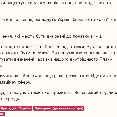
вки акцентували увагу на підготовці прикордонних та
ичні рішення, які дадуть Україні більше стійкості", - 
чення, які мають бути виконані до початку зими.
х щодо комплектації бригад, підготовки. Був звіт щодо
які мають бути посилені. За підсумками сьогоднішнього
тувати визначені частини нашого внутрішнього Плану
.
зпечать нашій державі внутрішні результати. Йдеться пр
рмаційну сферу.
а, за результатами якої президент Зеленський поділив
о періоду.
Президент України
Президент (державна посада)
да