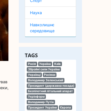
Спорт
Наука
Навколишнє
середовище
TAGS
Росія
Україна
Київ
Збройні сили України
Українці
Росіяни
Володимир Зеленський
ував
Президент (державна посада)
еки,
Безпілотний літальний апарат
Укрінформ
Володимир Путін
Президент України
Європа