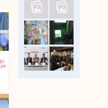
ДО
США