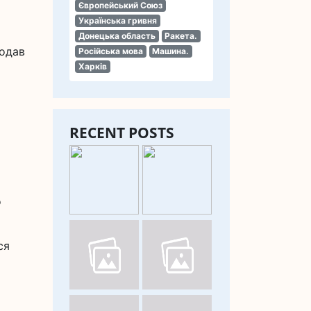
Європейський Союз
Українська гривня
Донецька область
Ракета.
додав
Російська мова
Машина.
Харків
RECENT POSTS
о
ся