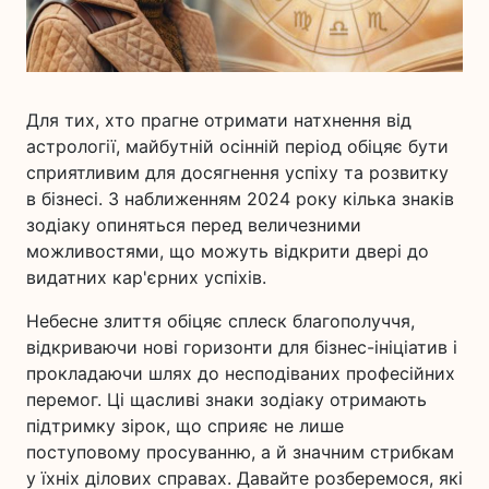
Для тих, хто прагне отримати натхнення від
астрології, майбутній осінній період обіцяє бути
сприятливим для досягнення успіху та розвитку
в бізнесі. З наближенням 2024 року кілька знаків
зодіаку опиняться перед величезними
можливостями, що можуть відкрити двері до
видатних кар'єрних успіхів.
Небесне злиття обіцяє сплеск благополуччя,
відкриваючи нові горизонти для бізнес-ініціатив і
прокладаючи шлях до несподіваних професійних
перемог. Ці щасливі знаки зодіаку отримають
підтримку зірок, що сприяє не лише
поступовому просуванню, а й значним стрибкам
у їхніх ділових справах. Давайте розберемося, які