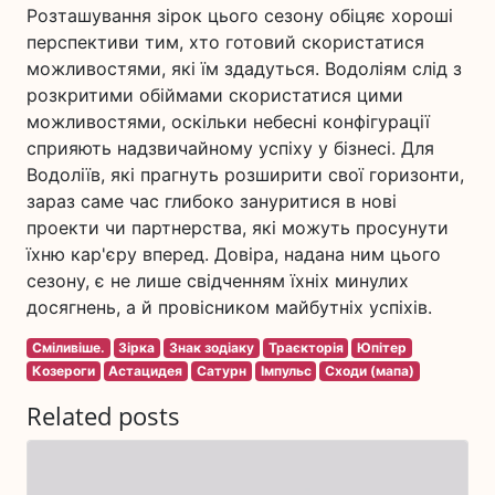
Розташування зірок цього сезону обіцяє хороші
перспективи тим, хто готовий скористатися
можливостями, які їм здадуться. Водоліям слід з
розкритими обіймами скористатися цими
можливостями, оскільки небесні конфігурації
сприяють надзвичайному успіху у бізнесі. Для
Водоліїв, які прагнуть розширити свої горизонти,
зараз саме час глибоко зануритися в нові
проекти чи партнерства, які можуть просунути
їхню кар'єру вперед. Довіра, надана ним цього
сезону, є не лише свідченням їхніх минулих
досягнень, а й провісником майбутніх успіхів.
Сміливіше.
Зірка
Знак зодіаку
Траєкторія
Юпітер
Козероги
Астацидея
Сатурн
Імпульс
Сходи (мапа)
Related posts