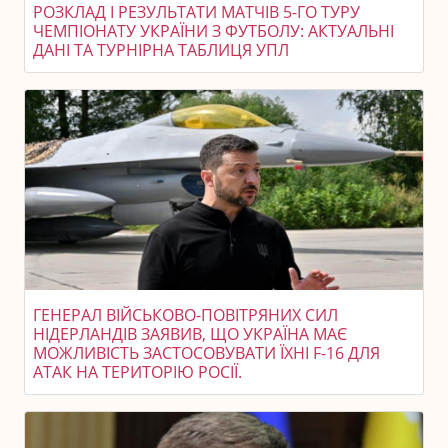
РОЗКЛАД І РЕЗУЛЬТАТИ МАТЧІВ 5-ГО ТУРУ
ЧЕМПІОНАТУ УКРАЇНИ З ФУТБОЛУ: АКТУАЛЬНІ
ДАНІ ТА ТУРНІРНА ТАБЛИЦЯ УПЛ
ГЕНЕРАЛ ВІЙСЬКОВО-ПОВІТРЯНИХ СИЛ
НІДЕРЛАНДІВ ЗАЯВИВ, ЩО УКРАЇНА МАЄ
МОЖЛИВІСТЬ ЗАСТОСОВУВАТИ ЇХНІ F-16 ДЛЯ
АТАК НА ТЕРИТОРІЮ РОСІЇ.