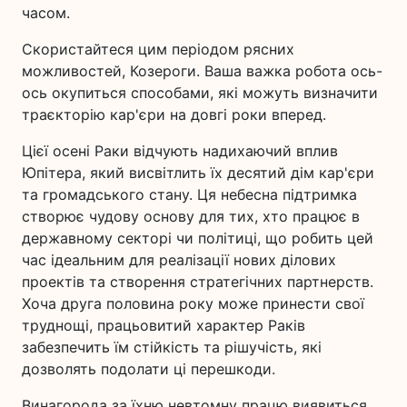
часом.
Скористайтеся цим періодом рясних
можливостей, Козероги. Ваша важка робота ось-
ось окупиться способами, які можуть визначити
траєкторію кар'єри на довгі роки вперед.
Цієї осені Раки відчують надихаючий вплив
Юпітера, який висвітлить їх десятий дім кар'єри
та громадського стану. Ця небесна підтримка
створює чудову основу для тих, хто працює в
державному секторі чи політиці, що робить цей
час ідеальним для реалізації нових ділових
проектів та створення стратегічних партнерств.
Хоча друга половина року може принести свої
труднощі, працьовитий характер Раків
забезпечить їм стійкість та рішучість, які
дозволять подолати ці перешкоди.
Винагорода за їхню невтомну працю виявиться