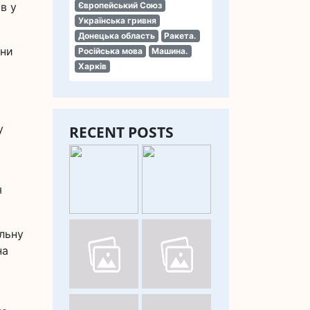
в у
Європейський Союз
Українська гривня
Донецька область
Ракета.
они
Російська мова
Машина.
Харків
у
RECENT POSTS
я
альну
на