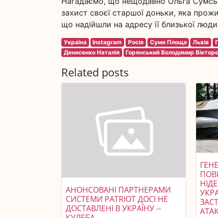
Нагадаємо, що нещодавно Ольга Сумська
захист своєї старшої доньки, яка прожив
що надійшли на адресу її близької люди
Україна
Instagram
Росія
Суми Площа
Львів
Денисенко Наталія
Горянський Володимир Віктор
Related posts
ГЕНЕ
ПОВ
НІД
АНОНСОВАНІ ПАРТНЕРАМИ
УКР
СИСТЕМИ PATRIOT ДОСІ НЕ
ЗАСТ
ДОСТАВЛЕНІ В УКРАЇНУ --
АТАК
КУЛЕБА