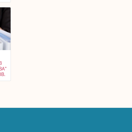
В
ВА"
В.