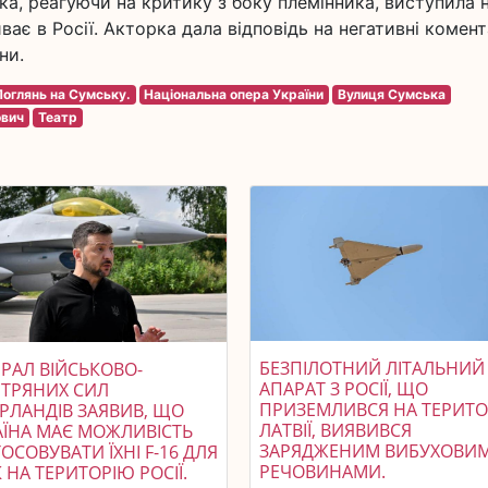
, реагуючи на критику з боку племінника, виступила 
ає в Росії. Акторка дала відповідь на негативні комент
ни.
Поглянь на Сумську.
Національна опера України
Вулиця Сумська
ович
Театр
БЕЗПІЛОТНИЙ ЛІТАЛЬНИЙ
РАЛ ВІЙСЬКОВО-
АПАРАТ З РОСІЇ, ЩО
ІТРЯНИХ СИЛ
ПРИЗЕМЛИВСЯ НА ТЕРИТОР
ЕРЛАНДІВ ЗАЯВИВ, ЩО
ЛАТВІЇ, ВИЯВИВСЯ
АЇНА МАЄ МОЖЛИВІСТЬ
ЗАРЯДЖЕНИМ ВИБУХОВИ
ОСОВУВАТИ ЇХНІ F-16 ДЛЯ
РЕЧОВИНАМИ.
 НА ТЕРИТОРІЮ РОСІЇ.