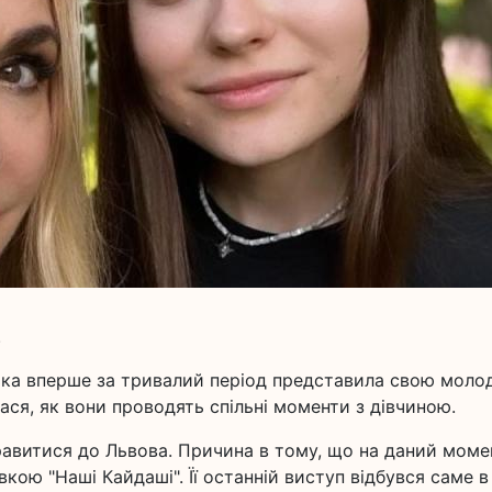
.
ька вперше за тривалий період представила свою моло
лася, як вони проводять спільні моменти з дівчиною.
правитися до Львова. Причина в тому, що на даний моме
ою "Наші Кайдаші". Її останній виступ відбувся саме в