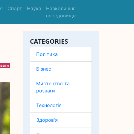
'я
Спорт
Наука
Навколишнє
середовище
CATEGORIES
Політика
зваги
Бізнес
Мистецтво та
розваги
Технологія
Здоров'я