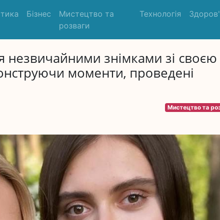
ітика
Бізнес
Мистецтво та
Технологія
Здоров
розваги
я незвичайними знімками зі своєю
онструючи моменти, проведені
Мистецтво та ро