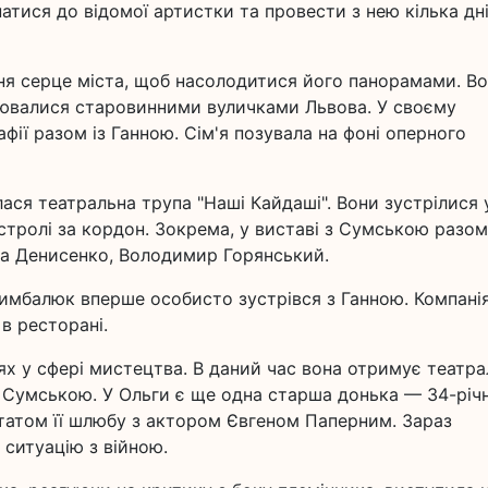
атися до відомої артистки та провести з нею кілька дні
ння серце міста, щоб насолодитися його панорамами. В
улювалися старовинними вуличками Львова. У своєму
фії разом із Ганною. Сім'я позувала на фоні оперного
ася театральна трупа "Наші Кайдаші". Вони зустрілися 
стролі за кордон. Зокрема, у виставі з Сумською разом
а Денисенко, Володимир Горянський.
, Цимбалюк вперше особисто зустрівся з Ганною. Компані
в ресторані.
шлях у сфері мистецтва. В даний час вона отримує театр
 із Сумською. У Ольги є ще одна старша донька — 34-річ
ьтатом її шлюбу з актором Євгеном Паперним. Зараз
 ситуацію з війною.