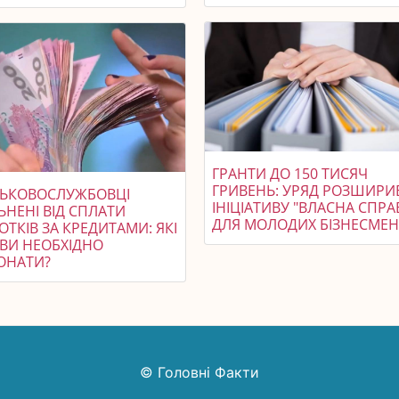
ГРАНТИ ДО 150 ТИСЯЧ
ГРИВЕНЬ: УРЯД РОЗШИРИ
СЬКОВОСЛУЖБОВЦІ
ІНІЦІАТИВУ "ВЛАСНА СПРА
ЬНЕНІ ВІД СПЛАТИ
ДЛЯ МОЛОДИХ БІЗНЕСМЕНІ
ОТКІВ ЗА КРЕДИТАМИ: ЯКІ
ВИ НЕОБХІДНО
ОНАТИ?
© Головні Факти