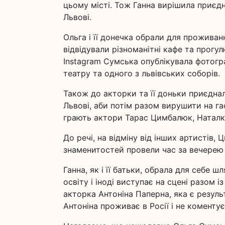
цьому місті. Тож Ганна вирішила приєдн
Львові.
Ольга і її донечка обрали для прожива
відвідували різноманітні кафе та прог
Instagram Сумська опублікувала фотогра
театру та одного з львівських соборів.
Також до акторки та її доньки приєднал
Львові, аби потім разом вирушити на га
грають актори Тарас Цимбалюк, Наталк
До речі, на відміну від інших артистів
знаменитостей провели час за вечерею 
Ганна, як і її батьки, обрала для себе 
освіту і іноді виступає на сцені разом
акторка Антоніна Паперна, яка є резул
Антоніна проживає в Росії і не коментує