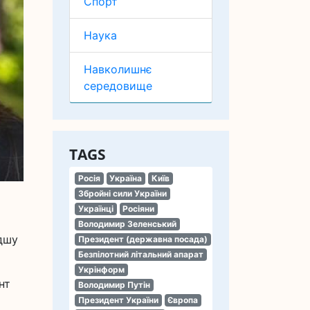
Спорт
Наука
Навколишнє
середовище
TAGS
Росія
Україна
Київ
Збройні сили України
Українці
Росіяни
Володимир Зеленський
дшу
Президент (державна посада)
Безпілотний літальний апарат
Укрінформ
нт
Володимир Путін
Президент України
Європа