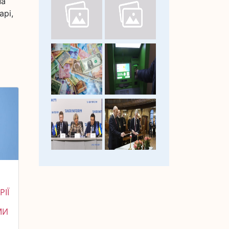
на
арі,
ІЇ
МИ