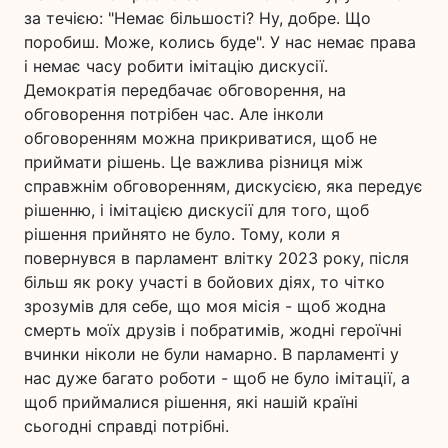
за течією: "Немає більшості? Ну, добре. Що
поробиш. Може, колись буде". У нас немає права
і немає часу робити імітацію дискусії.
Демократія передбачає обговорення, на
обговорення потрібен час. Але інколи
обговоренням можна прикриватися, щоб не
приймати рішень. Це важлива різниця між
справжнім обговоренням, дискусією, яка передує
рішенню, і імітацією дискусії для того, щоб
рішення прийнято не було. Тому, коли я
повернувся в парламент влітку 2023 року, після
більш як року участі в бойових діях, то чітко
зрозумів для себе, що моя місія - щоб жодна
смерть моїх друзів і побратимів, жодні героїчні
вчинки ніколи не були намарно. В парламенті у
нас дуже багато роботи - щоб не було імітації, а
щоб приймалися рішення, які нашій країні
сьогодні справді потрібні.