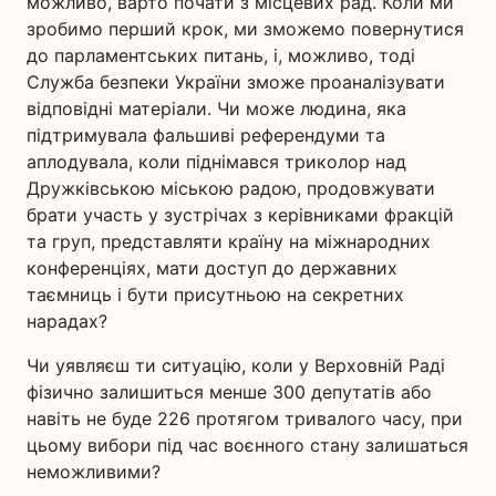
можливо, варто почати з місцевих рад. Коли ми
зробимо перший крок, ми зможемо повернутися
до парламентських питань, і, можливо, тоді
Служба безпеки України зможе проаналізувати
відповідні матеріали. Чи може людина, яка
підтримувала фальшиві референдуми та
аплодувала, коли піднімався триколор над
Дружківською міською радою, продовжувати
брати участь у зустрічах з керівниками фракцій
та груп, представляти країну на міжнародних
конференціях, мати доступ до державних
таємниць і бути присутньою на секретних
нарадах?
Чи уявляєш ти ситуацію, коли у Верховній Раді
фізично залишиться менше 300 депутатів або
навіть не буде 226 протягом тривалого часу, при
цьому вибори під час воєнного стану залишаться
неможливими?