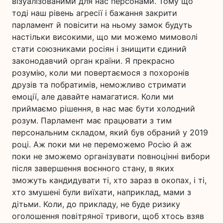
візуалізованими для нас персонами. Тому що
тоді наш рівень агресії і бажання закрити
парламент й повісити на ньому замок будуть
настільки високими, що ми можемо мимоволі
стати союзниками росіян і знищити єдиний
законодавчий орган країни. Я прекрасно
розумію, коли ми повертаємося з похоронів
друзів та побратимів, неможливо стримати
емоції, але давайте намагатися. Коли ми
приймаємо рішення, в нас має бути холодний
розум. Парламент має працювати з тим
персональним складом, який був обраний у 2019
році. Аж поки ми не переможемо Росію й аж
поки не зможемо організувати повноцінні вибори
після завершення воєнного стану, в яких
зможуть кандидувати ті, хто зараз в окопах, і ті,
хто змушені були виїхати, наприклад, мами з
дітьми. Коли, до прикладу, не буде ризику
оголошення повітряної тривоги, щоб хтось взяв