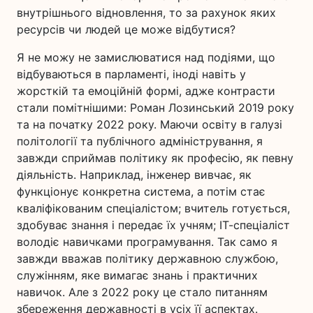
внутрішнього відновлення, то за рахунок яких
ресурсів чи людей це може відбутися?
Я не можу не замислюватися над подіями, що
відбуваються в парламенті, іноді навіть у
жорсткій та емоційній формі, адже контрасти
стали помітнішими: Роман Лозинський 2019 року
та на початку 2022 року. Маючи освіту в галузі
політології та публічного адміністрування, я
завжди сприймав політику як професію, як певну
діяльність. Наприклад, інженер вивчає, як
функціонує конкретна система, а потім стає
кваліфікованим спеціалістом; вчитель готується,
здобуває знання і передає їх учням; ІТ-спеціаліст
володіє навичками програмування. Так само я
завжди вважав політику державною службою,
служінням, яке вимагає знань і практичних
навичок. Але з 2022 року це стало питанням
збереження державності в усіх її аспектах.