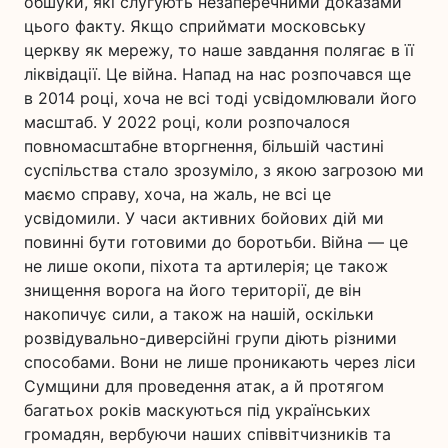
обшуки, які слугують незаперечними доказами
цього факту. Якщо сприймати московську
церкву як мережу, то наше завдання полягає в її
ліквідації. Це війна. Напад на нас розпочався ще
в 2014 році, хоча не всі тоді усвідомлювали його
масштаб. У 2022 році, коли розпочалося
повномасштабне вторгнення, більшій частині
суспільства стало зрозуміло, з якою загрозою ми
маємо справу, хоча, на жаль, не всі це
усвідомили. У часи активних бойових дій ми
повинні бути готовими до боротьби. Війна — це
не лише окопи, піхота та артилерія; це також
знищення ворога на його території, де він
накопичує сили, а також на нашій, оскільки
розвідувально-диверсійні групи діють різними
способами. Вони не лише проникають через ліси
Сумщини для проведення атак, а й протягом
багатьох років маскуються під українських
громадян, вербуючи наших співвітчизників та