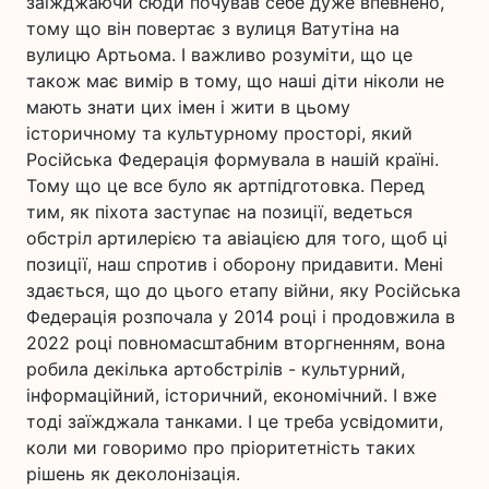
заїжджаючи сюди почував себе дуже впевнено,
тому що він повертає з вулиця Ватутіна на
вулицю Артьома. І важливо розуміти, що це
також має вимір в тому, що наші діти ніколи не
мають знати цих імен і жити в цьому
історичному та культурному просторі, який
Російська Федерація формувала в нашій країні.
Тому що це все було як артпідготовка. Перед
тим, як піхота заступає на позиції, ведеться
обстріл артилерією та авіацією для того, щоб ці
позиції, наш спротив і оборону придавити. Мені
здається, що до цього етапу війни, яку Російська
Федерація розпочала у 2014 році і продовжила в
2022 році повномасштабним вторгненням, вона
робила декілька артобстрілів - культурний,
інформаційний, історичний, економічний. І вже
тоді заїжджала танками. І це треба усвідомити,
коли ми говоримо про пріоритетність таких
рішень як деколонізація.