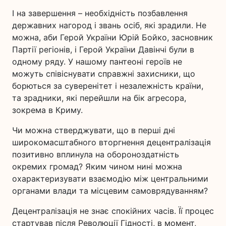
І на завершення – необхідність позбавлення
державних нагород і звань осіб, які зрадили. Не
можна, аби Герой України Юрій Бойко, засновник
Партії регіонів, і Герой України Давінчі були в
одному ряду. У нашому пантеоні героїв не
можуть співіснувати справжні захисники, що
борються за суверенітет і незалежність країни,
та зрадники, які перейшли на бік агресора,
зокрема в Криму.
Чи можна стверджувати, що в перші дні
широкомасштабного вторгнення децентралізація
позитивно вплинула на обороноздатність
окремих громад? Яким чином нині можна
охарактеризувати взаємодію між центральними
органами влади та місцевим самоврядуванням?
Децентралізація не знає спокійних часів. Її процес
стартував після Революції Гідності, в момент,