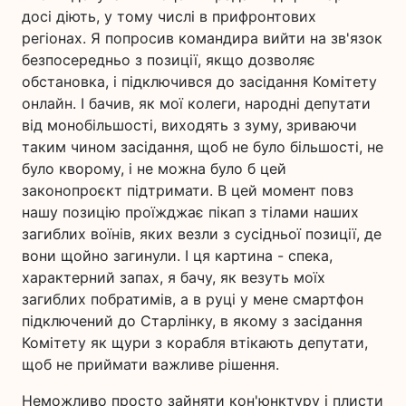
досі діють, у тому числі в прифронтових
регіонах. Я попросив командира вийти на зв'язок
безпосередньо з позиції, якщо дозволяє
обстановка, і підключився до засідання Комітету
онлайн. І бачив, як мої колеги, народні депутати
від монобільшості, виходять з зуму, зриваючи
таким чином засідання, щоб не було більшості, не
було кворому, і не можна було б цей
законопроєкт підтримати. В цей момент повз
нашу позицію проїжджає пікап з тілами наших
загиблих воїнів, яких везли з сусідньої позиції, де
вони щойно загинули. І ця картина - спека,
характерний запах, я бачу, як везуть моїх
загиблих побратимів, а в руці у мене смартфон
підключений до Старлінку, в якому з засідання
Комітету як щури з корабля втікають депутати,
щоб не приймати важливе рішення.
Неможливо просто зайняти кон'юнктуру і плисти