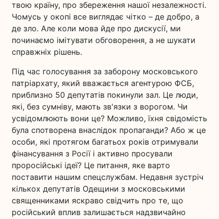
твою країну, про збереження нашої незалежності.
Чомусь у окопі все виглядає чітко – де добро, а
де зло. Але коли мова йде про дискусії, ми
починаємо імітувати обговорення, а не шукати
справжніх рішень.
Під час голосування за заборону московського
патріархату, який вважається агентурою ФСБ,
приблизно 50 депутатів покинули зал. Це люди,
які, без сумніву, мають зв'язки з ворогом. Чи
усвідомлюють вони це? Можливо, їхня свідомість
була спотворена внаслідок пропаганди? Або ж це
особи, які протягом багатьох років отримували
фінансування з Росії і активно просували
проросійські ідеї? Це питання, яке варто
поставити нашим спецслужбам. Недавня зустріч
кількох депутатів Одещини з московськими
священниками яскраво свідчить про те, що
російський вплив залишається надзвичайно