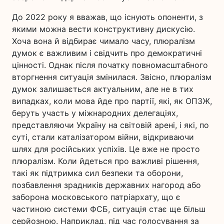
До 2022 року я вважав, що існують опоненти, з
якими можна вести конструктивну дискусію.
Хоча вона й відбирає чимало часу, плюралізм
думок є важливим і свідчить про демократичні
цінності. Однак після початку повномасштабного
вторгнення ситуація змінилася. Звісно, плюралізм
думок залишається актуальним, але не в тих
випадках, коли мова йде про партії, які, як ОПЗЖ,
беруть участь у міжнародних делегаціях,
представляючи Україну на світовій арені, і які, по
суті, стали каталізатором війни, відкриваючи
шлях для російських успіхів. Це вже не просто
плюралізм. Коли йдеться про важливі рішення,
такі як підтримка сил безпеки та оборони,
позбавлення зрадників державних нагород або
заборона московського патріархату, що є
частиною системи ФСБ, ситуація стає ще більш
серйозною. Наприклад, під час голосування за