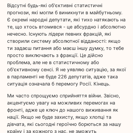
Відсутні будь-які об'єктивні статистичні
прогнози, які могли б виникнути в майбутньому.
Є окремі народні депутати, які тихо натякають на
те, що хтось втомився - це абсурдно і абсолютно
нечесно. Існують лідери певних фракцій, які
створили систему абсолютної відданості: якщо
ти задаєш питання або маєш іншу думку, то тебе
просто виключають з фракції. Це дійсно
проблема, але не в статистичному або
об'єктивному сенсі. Я не уявляю ситуацію, за якої
в парламенті не буде 226 депутатів, адже така
ситуація означала б перемогу Росії. Кінець.
Ми часто спрощуємо сприйняття війни. Звісно,
акцентуємо увагу на можливих перемогах на
фронті, адже це ключ до нашого виживання як
нації. Якщо не буде захисту, якщо хлопці та
дівчата, які сьогодні героїчно борються за нашу
країну і за кожного з нас, не зможуть