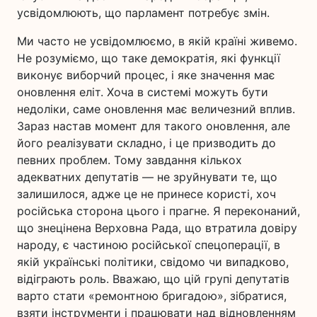
усвідомлюють, що парламент потребує змін.
Ми часто не усвідомлюємо, в якій країні живемо.
Не розуміємо, що таке демократія, які функції
виконує виборчий процес, і яке значення має
оновлення еліт. Хоча в системі можуть бути
недоліки, саме оновлення має величезний вплив.
Зараз настав момент для такого оновлення, але
його реалізувати складно, і це призводить до
певних проблем. Тому завдання кількох
адекватних депутатів — не зруйнувати те, що
залишилося, адже це не принесе користі, хоч
російська сторона цього і прагне. Я переконаний,
що знецінена Верховна Рада, що втратила довіру
народу, є частиною російської спецоперації, в
якій українські політики, свідомо чи випадково,
відіграють роль. Вважаю, що цій групі депутатів
варто стати «ремонтною бригадою», зібратися,
взяти інструменти і працювати над відновленням