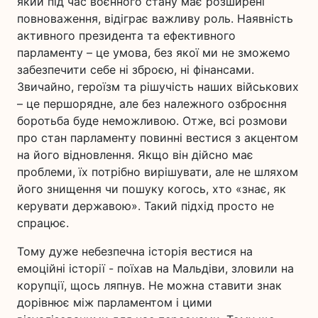
який під час воєнного стану має розширені
повноваження, відіграє важливу роль. Наявність
активного президента та ефективного
парламенту – це умова, без якої ми не зможемо
забезпечити себе ні зброєю, ні фінансами.
Звичайно, героїзм та рішучість наших військових
– це першорядне, але без належного озброєння
боротьба буде неможливою. Отже, всі розмови
про стан парламенту повинні вестися з акцентом
на його відновлення. Якщо він дійсно має
проблеми, їх потрібно вирішувати, але не шляхом
його знищення чи пошуку когось, хто «знає, як
керувати державою». Такий підхід просто не
спрацює.
Тому дуже небезпечна історія вестися на
емоційні історії - поїхав на Мальдіви, зловили на
корупції, щось ляпнув. Не можна ставити знак
дорівнює між парламентом і цими