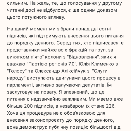
сильним. На жаль, те, що голосування у другому
читанні досі не відбулося, є ще одним доказом
цього потужного впливу.
На даний момент ми зібрали понад дві сотні
підписів, які підтримують внесення цього питання
до порядку денного. Серед тих, хто підписався, є
представники майже всіх фракцій та груп, за
винятком п'ятої колони з "Відновлення", яких я
вважаю "Партією регіонів 7.0". Юлія Клименко з
"Голосу" та Олександр Аліксійчук зі "Слуги
народу" виступають двигунами цього процесу в
парламенті, активно залучаючи депутатів. Їм
заслуговує на повагу. Я впевнений, що це
питання є надзвичайно важливим. Ми маємо вже
більше 200 підписів, а незабаром їх стане 226.
Хоча ця процедура не є обов’язковою для
внесення законопроєкту до порядку денного,
вона демонструє публічну позицію більшості від