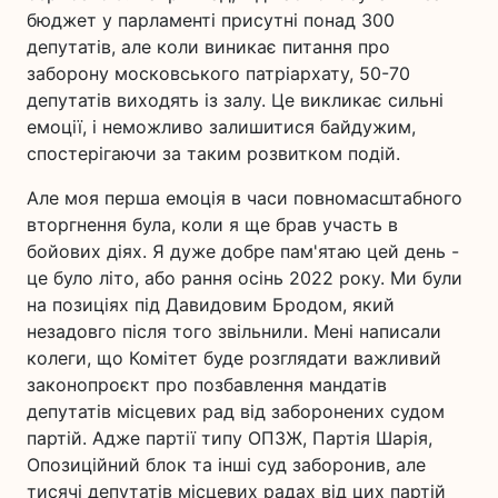
бюджет у парламенті присутні понад 300
депутатів, але коли виникає питання про
заборону московського патріархату, 50-70
депутатів виходять із залу. Це викликає сильні
емоції, і неможливо залишитися байдужим,
спостерігаючи за таким розвитком подій.
Але моя перша емоція в часи повномасштабного
вторгнення була, коли я ще брав участь в
бойових діях. Я дуже добре пам'ятаю цей день -
це було літо, або рання осінь 2022 року. Ми були
на позиціях під Давидовим Бродом, який
незадовго після того звільнили. Мені написали
колеги, що Комітет буде розглядати важливий
законопроєкт про позбавлення мандатів
депутатів місцевих рад від заборонених судом
партій. Адже партії типу ОПЗЖ, Партія Шарія,
Опозиційний блок та інші суд заборонив, але
тисячі депутатів місцевих радах від цих партій