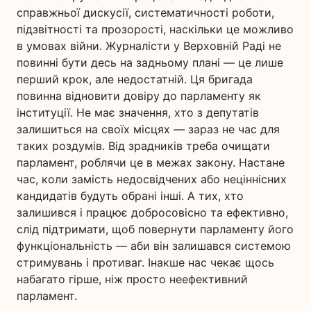
справжньої дискусії, систематичності роботи,
підзвітності та прозорості, наскільки це можливо
в умовах війни. Журналісти у Верховній Раді не
повинні бути десь на задньому плані — це лише
перший крок, але недостатній. Ця бригада
повинна відновити довіру до парламенту як
інституції. Не має значення, хто з депутатів
залишиться на своїх місцях — зараз не час для
таких роздумів. Від зрадників треба очищати
парламент, роблячи це в межах закону. Настане
час, коли замість недосвідчених або неціннісних
кандидатів будуть обрані інші. А тих, хто
залишився і працює добросовісно та ефективно,
слід підтримати, щоб повернути парламенту його
функціональність — аби він залишався системою
стримувань і противаг. Інакше нас чекає щось
набагато гірше, ніж просто неефективний
парламент.