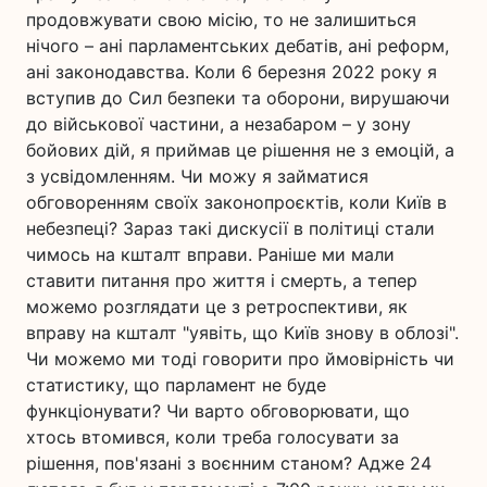
продовжувати свою місію, то не залишиться
нічого – ані парламентських дебатів, ані реформ,
ані законодавства. Коли 6 березня 2022 року я
вступив до Сил безпеки та оборони, вирушаючи
до військової частини, а незабаром – у зону
бойових дій, я приймав це рішення не з емоцій, а
з усвідомленням. Чи можу я займатися
обговоренням своїх законопроєктів, коли Київ в
небезпеці? Зараз такі дискусії в політиці стали
чимось на кшталт вправи. Раніше ми мали
ставити питання про життя і смерть, а тепер
можемо розглядати це з ретроспективи, як
вправу на кшталт "уявіть, що Київ знову в облозі".
Чи можемо ми тоді говорити про ймовірність чи
статистику, що парламент не буде
функціонувати? Чи варто обговорювати, що
хтось втомився, коли треба голосувати за
рішення, пов'язані з воєнним станом? Адже 24