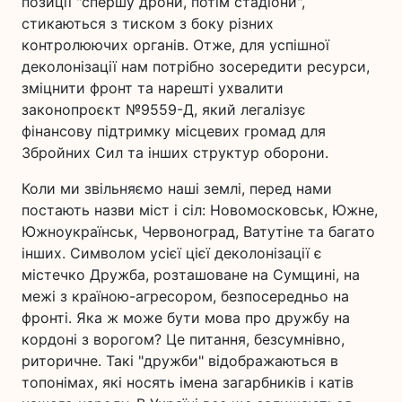
позиції "спершу дрони, потім стадіони",
стикаються з тиском з боку різних
контролюючих органів. Отже, для успішної
деколонізації нам потрібно зосередити ресурси,
зміцнити фронт та нарешті ухвалити
законопроєкт №9559-Д, який легалізує
фінансову підтримку місцевих громад для
Збройних Сил та інших структур оборони.
Коли ми звільняємо наші землі, перед нами
постають назви міст і сіл: Новомосковськ, Южне,
Южноукраїнськ, Червоноград, Ватутіне та багато
інших. Символом усієї цієї деколонізації є
містечко Дружба, розташоване на Сумщині, на
межі з країною-агресором, безпосередньо на
фронті. Яка ж може бути мова про дружбу на
кордоні з ворогом? Це питання, безсумнівно,
риторичне. Такі "дружби" відображаються в
топонімах, які носять імена загарбників і катів