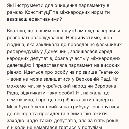
Які інструменти для очищення парламенту в
рамках Конституції та міжнародних норм ти
вважаєш ефективними?
Вважаю, що нашим спецслужбам слід завершити
розпочаті розслідування. Неприпустимо, щоб
людина, яка закликала до проведення фальшивих
референдумів у Донеччині, залишалася серед
народних депутатів, брала участь у міжнародних
делегаціях і представляла парламент на високих
рівнях. Йдеться про особу на прізвище Гнатенко
– вона не може залишатися у Верховній Раді. Чи
можемо ми, як український народ чи Верховна
Рада, відкликати таку особу? Ні, на жаль, це
неможливо, і про це потрібно казати відверто.
Мені було б легко вийти на трибуну і звернутися
до спікера та президента з вимогою вжити
заходів щодо таких депутатів, але за п’ять років
я ніколи не намагався гратися у популізм і