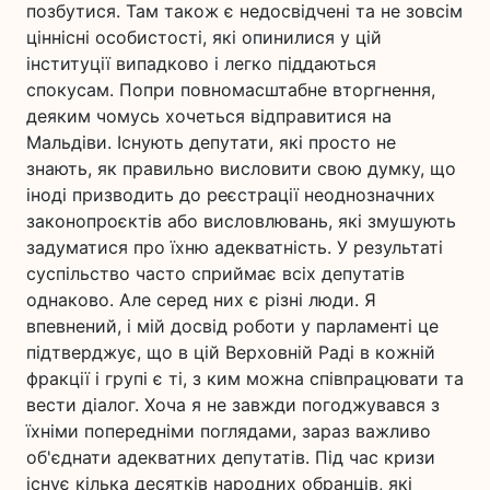
позбутися. Там також є недосвідчені та не зовсім
ціннісні особистості, які опинилися у цій
інституції випадково і легко піддаються
спокусам. Попри повномасштабне вторгнення,
деяким чомусь хочеться відправитися на
Мальдіви. Існують депутати, які просто не
знають, як правильно висловити свою думку, що
іноді призводить до реєстрації неоднозначних
законопроєктів або висловлювань, які змушують
задуматися про їхню адекватність. У результаті
суспільство часто сприймає всіх депутатів
однаково. Але серед них є різні люди. Я
впевнений, і мій досвід роботи у парламенті це
підтверджує, що в цій Верховній Раді в кожній
фракції і групі є ті, з ким можна співпрацювати та
вести діалог. Хоча я не завжди погоджувався з
їхніми попередніми поглядами, зараз важливо
об'єднати адекватних депутатів. Під час кризи
існує кілька десятків народних обранців, які