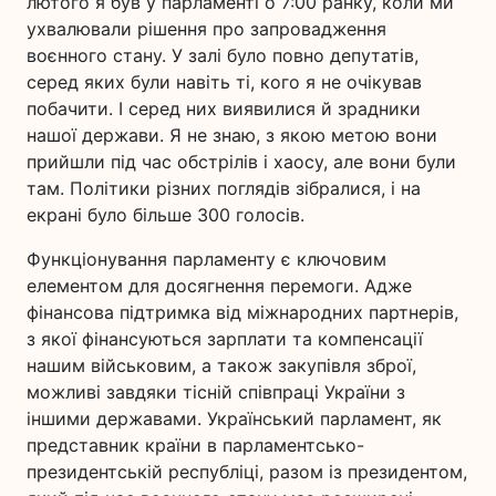
лютого я був у парламенті о 7:00 ранку, коли ми
ухвалювали рішення про запровадження
воєнного стану. У залі було повно депутатів,
серед яких були навіть ті, кого я не очікував
побачити. І серед них виявилися й зрадники
нашої держави. Я не знаю, з якою метою вони
прийшли під час обстрілів і хаосу, але вони були
там. Політики різних поглядів зібралися, і на
екрані було більше 300 голосів.
Функціонування парламенту є ключовим
елементом для досягнення перемоги. Адже
фінансова підтримка від міжнародних партнерів,
з якої фінансуються зарплати та компенсації
нашим військовим, а також закупівля зброї,
можливі завдяки тісній співпраці України з
іншими державами. Український парламент, як
представник країни в парламентсько-
президентській республіці, разом із президентом,