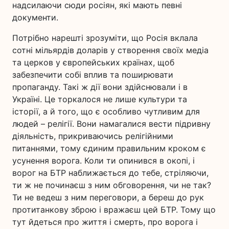
надсилаючи сюди росіян, які мають певні
документи.
Потрібно нарешті зрозуміти, що Росія вклала
сотні мільярдів доларів у створення своїх медіа
та церков у європейських країнах, щоб
забезпечити собі вплив та поширювати
пропаганду. Такі ж дії вони здійснювали і в
Україні. Це торкалося не лише культури та
історії, а й того, що є особливо чутливим для
людей – релігії. Вони намагалися вести підривну
діяльність, прикриваючись релігійними
питаннями, тому єдиним правильним кроком є
усунення ворога. Коли ти опинився в окопі, і
ворог на БТР наближається до тебе, стріляючи,
ти ж не починаєш з ним обговорення, чи не так?
Ти не ведеш з ним переговори, а береш до рук
протитанкову зброю і вражаєш цей БТР. Тому що
тут йдеться про життя і смерть, про ворога і