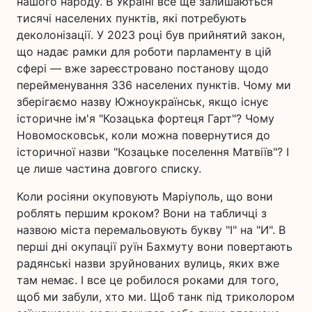
нашого народу. В Україні все ще залишаються
тисячі населених пунктів, які потребують
деколонізації. У 2023 році був прийнятий закон,
що надає рамки для роботи парламенту в цій
сфері — вже зареєстровано постанову щодо
перейменування 336 населених пунктів. Чому ми
зберігаємо назву Южноукраїнськ, якщо існує
історичне ім'я "Козацька фортеця Гарт"? Чому
Новомосковськ, коли можна повернутися до
історичної назви "Козацьке поселення Матвіїв"? І
це лише частина довгого списку.
Коли росіяни окуповують Маріуполь, що вони
роблять першим кроком? Вони на табличці з
назвою міста перемальовують букву "І" на "И". В
перші дні окупації руїн Бахмуту вони повертають
радянські назви зруйнованих вулиць, яких вже
там немає. І все це робилося роками для того,
щоб ми забули, хто ми. Щоб танк під триколором