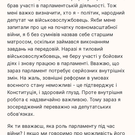
брав участі в парламентській діяльності. Тож
мені важко визначити, хто я - політик, народний
депутат чи військовослужбовець. Якби мене
запитали про це на початку повномасштабної
війни, я б без сумнівів назвав себе старшим
матросом, оскільки займався виконанням
завдань на передовій. Наразі я тиловий
військовослужбовець, не беру участі у бойових
діях і знову працюю в парламенті. Вважаю, що
зараз парламент потребує серйозних внутрішніх
змін. На жаль, зовнішні реформи в умовах
воєнного стану неможливі - це підтверджує і
Конституція, і здоровий глузд. Проте внутрішня
робота є надзвичайно важливою. Тому зараз я
зосереджений переважно на депутатських
обов'язках.
Як ти вважаєш, яка роль парламенту під час
війни? І якщо ми говоримо про можливість його