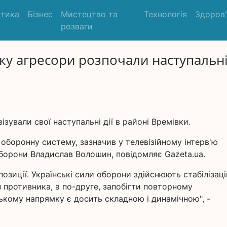
ітика
Бізнес
Мистецтво та
Технологія
Здоров
розваги
ку агресори розпочали наступальн
ізували свої наступальні дії в районі Времівки.
оборонну систему, зазначив у телевізійному інтерв'ю
борони Владислав Волошин, повідомляє Gazeta.ua.
озиції. Українські сили оборони здійснюють стабілізаці
 противника, а по-друге, запобігти повторному
ькому напрямку є досить складною і динамічною", -