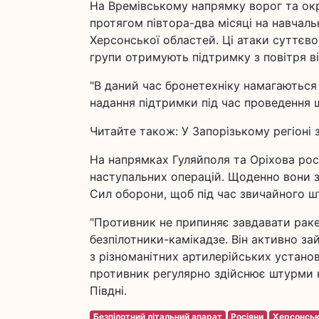
На Времівському напрямку ворог та окр
протягом півтора-два місяці на навчаль
Херсонської областей. Ці атаки суттєво
групи отримують підтримку з повітря ві
"В даний час бронетехніку намагаються 
надання підтримки під час проведення 
Читайте також: У Запорізькому регіоні 
На напрямках Гуляйполя та Оріхова росі
наступальних операцій. Щоденно вони зд
Сил оборони, щоб під час звичайного шт
"Противник не припиняє завдавати раке
безпілотники-камікадзе. Він активно з
з різноманітних артилерійських установ
противник регулярно здійснює штурми н
Півдні.
Безпілотний літальний апарат
Росіяни
Херсонськ