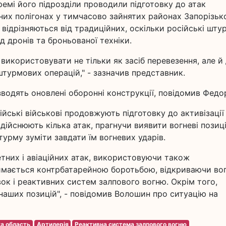
емі його підрозділи проводили підготовку до атак
них полігонах у тимчасово зайнятих районах Запорізько
 відрізняються від традиційних, оскільки російські шту
д дронів та броньованої техніки.
використовувати не тільки як засіб перевезення, але й
штурмових операцій," - зазначив представник.
зводять оновлені оборонні конструкції, повідомив Федо
йські військові продовжують підготовку до активізації
ійснюють кілька атак, прагнучи виявити вогневі позиці
урму зуміти завдати їм вогневих ударів.
тних і авіаційних атак, використовуючи також
аймається контрбатарейною боротьбою, відкриваючи во
ок і реактивних систем залпового вогню. Окрім того,
аших позицій", - повідомив Волошин про ситуацію на
а область
Артилерія
Реактивна система залпового вогню