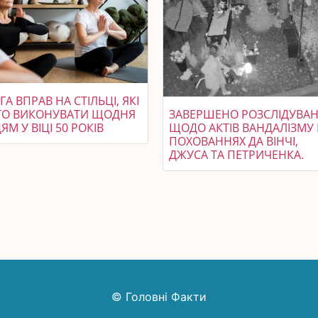
ГА ВПРАВ НА СТІЛЬЦІ, ЯКІ
ТО ВИКОНУВАТИ ЩОДНЯ
ЗАВЕРШЕНО РОЗСЛІДУВА
М У ВІЦІ 50 РОКІВ
ЩОДО АКТІВ ВАНДАЛІЗМУ
ПОХОВАННЯХ ДА ВІНЧІ,
ДЖУСА ТА ПЕТРИЧЕНКА.
© Головні Факти