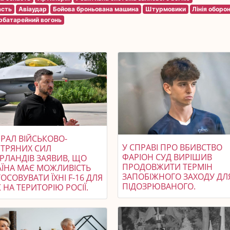
асть
Авіаудар
Бойова броньована машина
Штурмовики
Лінія оборо
рбатарейний вогонь
РАЛ ВІЙСЬКОВО-
У СПРАВІ ПРО ВБИВСТВО
ІТРЯНИХ СИЛ
ФАРІОН СУД ВИРІШИВ
ЕРЛАНДІВ ЗАЯВИВ, ЩО
ПРОДОВЖИТИ ТЕРМІН
АЇНА МАЄ МОЖЛИВІСТЬ
ЗАПОБІЖНОГО ЗАХОДУ ДЛ
ОСОВУВАТИ ЇХНІ F-16 ДЛЯ
ПІДОЗРЮВАНОГО.
 НА ТЕРИТОРІЮ РОСІЇ.