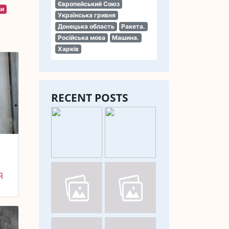
Європейський Союз
ни
Українська гривня
Донецька область
Ракета.
Російська мова
Машина.
Харків
RECENT POSTS
Я