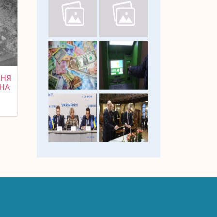
ННЯ
 НА