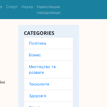
'я
Спорт
Наука
Навколишнє
середовище
і
CATEGORIES
Політика
Бізнес
Мистецтво та
розваги
йні
Технологія
Здоров'я