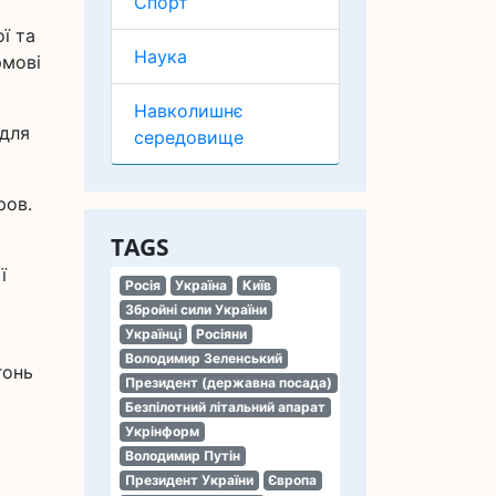
Спорт
ї та
Наука
рмові
Навколишнє
 для
середовище
ров.
TAGS
ї
Росія
Україна
Київ
Збройні сили України
Українці
Росіяни
Володимир Зеленський
гонь
Президент (державна посада)
Безпілотний літальний апарат
Укрінформ
Володимир Путін
Президент України
Європа