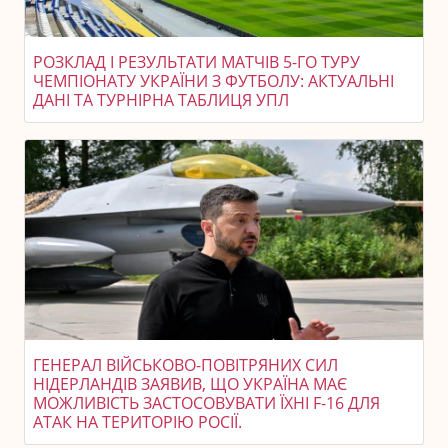
РОЗКЛАД І РЕЗУЛЬТАТИ МАТЧІВ 5-ГО ТУРУ
ЧЕМПІОНАТУ УКРАЇНИ З ФУТБОЛУ: АКТУАЛЬНІ
ДАНІ ТА ТУРНІРНА ТАБЛИЦЯ УПЛ
ГЕНЕРАЛ ВІЙСЬКОВО-ПОВІТРЯНИХ СИЛ
НІДЕРЛАНДІВ ЗАЯВИВ, ЩО УКРАЇНА МАЄ
МОЖЛИВІСТЬ ЗАСТОСОВУВАТИ ЇХНІ F-16 ДЛЯ
АТАК НА ТЕРИТОРІЮ РОСІЇ.