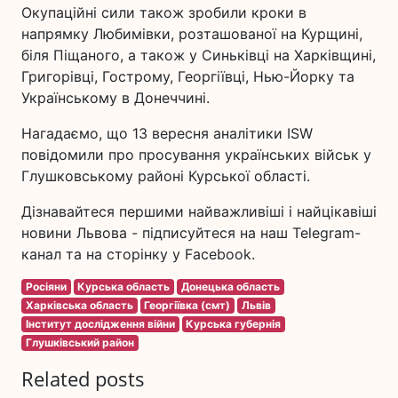
Окупаційні сили також зробили кроки в
напрямку Любимівки, розташованої на Курщині,
біля Піщаного, а також у Синьківці на Харківщині,
Григорівці, Гострому, Георгіївці, Нью-Йорку та
Українському в Донеччині.
Нагадаємо, що 13 вересня аналітики ISW
повідомили про просування українських військ у
Глушковському районі Курської області.
Дізнавайтеся першими найважливіші і найцікавіші
новини Львова - підписуйтеся на наш Telegram-
канал та на сторінку у Facebook.
Росіяни
Курська область
Донецька область
Харківська область
Георгіївка (смт)
Львів
Інститут дослідження війни
Курська губернія
Глушківський район
Related posts