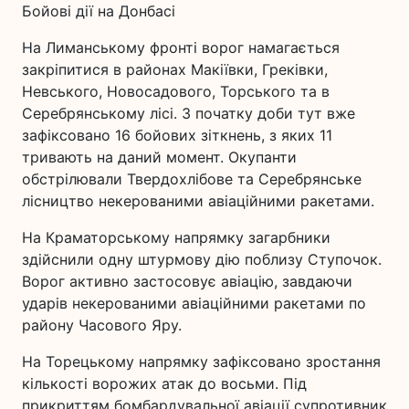
Бойові дії на Донбасі
На Лиманському фронті ворог намагається
закріпитися в районах Макіївки, Греківки,
Невського, Новосадового, Торського та в
Серебрянському лісі. З початку доби тут вже
зафіксовано 16 бойових зіткнень, з яких 11
тривають на даний момент. Окупанти
обстрілювали Твердохлібове та Серебрянське
лісництво некерованими авіаційними ракетами.
На Краматорському напрямку загарбники
здійснили одну штурмову дію поблизу Ступочок.
Ворог активно застосовує авіацію, завдаючи
ударів некерованими авіаційними ракетами по
району Часового Яру.
На Торецькому напрямку зафіксовано зростання
кількості ворожих атак до восьми. Під
прикриттям бомбардувальної авіації супротивник