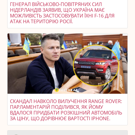
ГЕНЕРАЛ ВІЙСЬКОВО-ПОВІТРЯНИХ СИЛ
НІДЕРЛАНДІВ ЗАЯВИВ, ЩО УКРАЇНА МАЄ
МОЖЛИВІСТЬ ЗАСТОСОВУВАТИ ЇХНІ F-16 ДЛЯ
АТАК НА ТЕРИТОРІЮ РОСІЇ.
СКАНДАЛ НАВКОЛО ВИЛУЧЕННЯ RANGE ROVER:
ПАРЛАМЕНТАРІЙ ПОДІЛИВСЯ, ЯК ЙОМУ
ВДАЛОСЯ ПРИДБАТИ РОЗКІШНИЙ АВТОМОБІЛЬ
ЗА ЦІНУ, ЩО ДОРІВНЮЄ ВАРТОСТІ IPHONE.