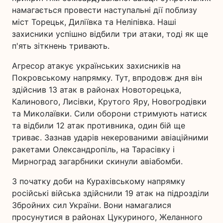
намагається провести наступальні дії поблизу
міст Торецьк, Диліївка та Неліпівка. Наші
захисники успішно відбили три атаки, тоді як ще
п'ять зіткнень тривають.
Агресор атакує українських захисників на
Покровському напрямку. Тут, впродовж дня він
здійснив 13 атак в районах Новоторецька,
Калинового, Лисівки, Крутого Яру, Новогродівки
та Миколаївки. Сили оборони стримують натиск
та відбили 12 атак противника, один бій ще
триває. Зазнав ударів некерованими авіаційними
ракетами Олександропіль, на Тарасівку і
Мирноград загарбники скинули авіабомби.
З початку доби на Курахівському напрямку
російські війська здійснили 19 атак на підрозділи
Збройних сил України. Вони намагалися
просунутися в районах Цукуриного, Желанного