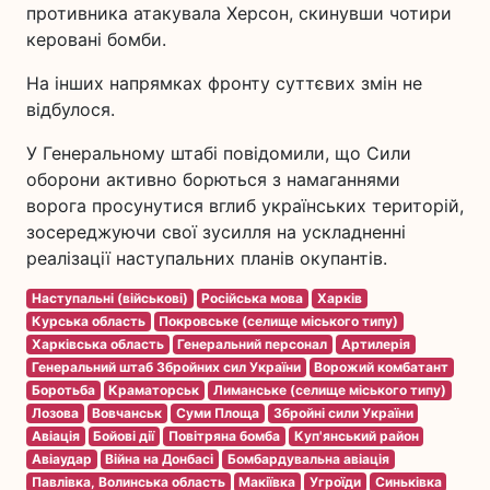
противника атакувала Херсон, скинувши чотири
керовані бомби.
На інших напрямках фронту суттєвих змін не
відбулося.
У Генеральному штабі повідомили, що Сили
оборони активно борються з намаганнями
ворога просунутися вглиб українських територій,
зосереджуючи свої зусилля на ускладненні
реалізації наступальних планів окупантів.
Наступальні (військові)
Російська мова
Харків
Курська область
Покровське (селище міського типу)
Харківська область
Генеральний персонал
Артилерія
Генеральний штаб Збройних сил України
Ворожий комбатант
Боротьба
Краматорськ
Лиманське (селище міського типу)
Лозова
Вовчанськ
Суми Площа
Збройні сили України
Авіація
Бойові дії
Повітряна бомба
Куп'янський район
Авіаудар
Війна на Донбасі
Бомбардувальна авіація
Павлівка, Волинська область
Макіївка
Угроїди
Синьківка