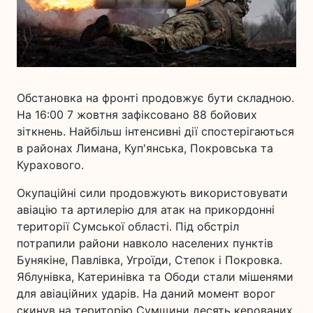
Обстановка на фронті продовжує бути складною.
На 16:00 7 жовтня зафіксовано 88 бойових
зіткнень. Найбільш інтенсивні дії спостерігаються
в районах Лимана, Куп'янська, Покровська та
Курахового.
Окупаційні сили продовжують використовувати
авіацію та артилерію для атак на прикордонні
території Сумської області. Під обстріл
потрапили райони навколо населених пунктів
Бунякіне, Павлівка, Угроїди, Степок і Покровка.
Яблунівка, Катеринівка та Ободи стали мішенями
для авіаційних ударів. На даний момент ворог
скинув на територію Сумщини десять керованих