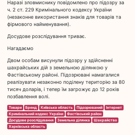
Наразі зловмиснику повідомлено про підозру за
ч. 2 ст. 229 Кримінального кодексу України
(незаконне використання знаків для товарів та
фірмового найменування).
Досудове розслідування триває.
Нагадаємо
Двом особам висунули підозру у здійсненні
шахрайських дій з земельною ділянкою у
Фастівському районі. Підозрювані намагалися
реалізувати незаконно поділену територію за 80
тисяч доларів, і тепер їм загрожує до 12 років
позбавлення волі.
Товари
Бренд
Київська область
Підозрюваний
Інтернет
Кримінальний кодекс України
Фастівський район
Досудове розслідування
Земельна ділянка
Шахрайство
Харківська область