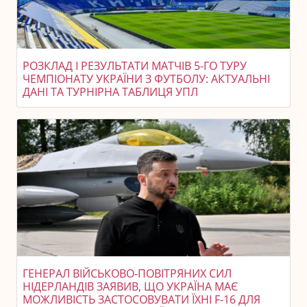
РОЗКЛАД І РЕЗУЛЬТАТИ МАТЧІВ 5-ГО ТУРУ
ЧЕМПІОНАТУ УКРАЇНИ З ФУТБОЛУ: АКТУАЛЬНІ
ДАНІ ТА ТУРНІРНА ТАБЛИЦЯ УПЛ
ГЕНЕРАЛ ВІЙСЬКОВО-ПОВІТРЯНИХ СИЛ
НІДЕРЛАНДІВ ЗАЯВИВ, ЩО УКРАЇНА МАЄ
МОЖЛИВІСТЬ ЗАСТОСОВУВАТИ ЇХНІ F-16 ДЛЯ