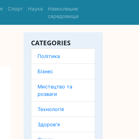
'я
Спорт
Наука
Навколишнє
середовище
CATEGORIES
Політика
Бізнес
Мистецтво та
розваги
Технологія
Здоров'я