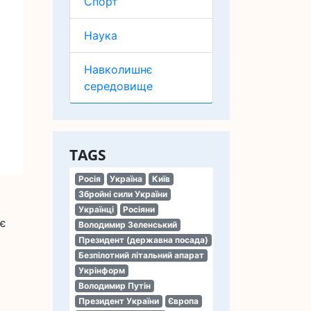
Спорт
Наука
Навколишнє
середовище
TAGS
Росія
Україна
Київ
Збройні сили України
Українці
Росіяни
ає
Володимир Зеленський
Президент (державна посада)
Безпілотний літальний апарат
Укрінформ
Володимир Путін
Президент України
Європа