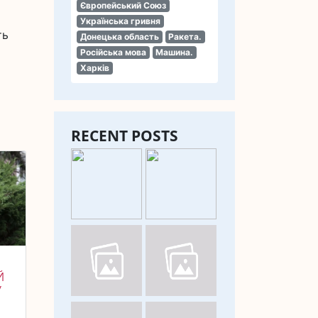
Європейський Союз
Українська гривня
ть
Донецька область
Ракета.
Російська мова
Машина.
Харків
RECENT POSTS
Й
У