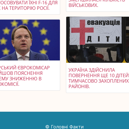
ОСОВУВАТИ ЇХНІ F-16 ДЛЯ
ВІЙСЬКОВИХ.
 НА ТЕРИТОРІЮ РОСІЇ.
РСЬКИЙ ЄВРОКОМІСАР
УКРАЇНА ЗДІЙСНИЛА
ЙШОВ ПОЯСНЕННЯ
ПОВЕРНЕННЯ ЩЕ 10 ДІТЕЙ
ЄМУ ЗНИЖЕННЮ В
ТИМЧАСОВО ЗАХОПЛЕНИХ
КОМІСІЇ.
РАЙОНІВ.
© Головні Факти