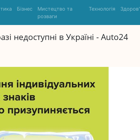
ітика
Бізнес
Мистецтво та
Технологія
Здоров
розваги
зі недоступні в Україні - Auto24