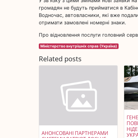
У зв'язку з цими змінами нові заявки н
громадян не будуть прийматися в Кабін
Водночас, автовласники, які вже подали
отримати замовлені номерні знаки.
Про відновлення послуги головний сер
Міністерство внутрішніх справ (Україна)
Related posts
ГЕНЕ
ПОВ
НІД
АНОНСОВАНІ ПАРТНЕРАМИ
УКР