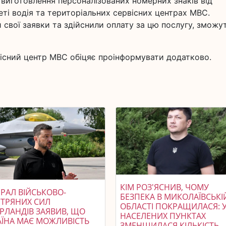
а виготовлення персоналізованих номерних знаків від
еті водія та територіальних сервісних центрах МВС.
 свої заявки та здійснили оплату за цю послугу, зможу
вісний центр МВС обіцяє проінформувати додатково.
КІМ РОЗ'ЯСНИВ, ЧОМУ
РАЛ ВІЙСЬКОВО-
БЕЗПЕКА В МИКОЛАЇВСЬКІ
ІТРЯНИХ СИЛ
ОБЛАСТІ ПОКРАЩИЛАСЯ: 
ЕРЛАНДІВ ЗАЯВИВ, ЩО
НАСЕЛЕНИХ ПУНКТАХ
АЇНА МАЄ МОЖЛИВІСТЬ
ЗМЕНШИЛАСЯ КІЛЬКІСТЬ