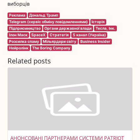
виборців
Реклама
Дональд Трамп
Telegram (сервіс обміну повідомленнями)
Історія
Підприємництво
Органи державної влади
Тесла, Інк.
Ілон Маск
SpaceX
Стратегія
5 канал (Україна)
Розсилка спаму
Мільярдери світу
Business Insider
Нейролінк
The Boring Company
Related posts
АНОНСОВАНІ ПАРТНЕРАМИ СИСТЕМИ PATRIOT