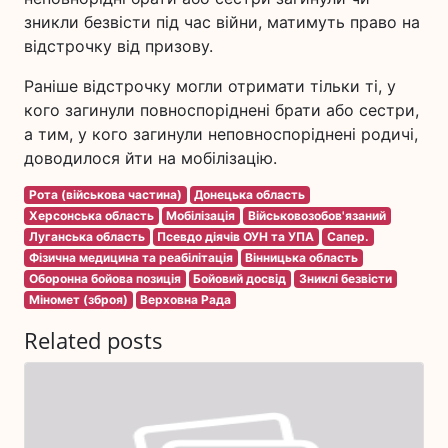
зникли безвісти під час війни, матимуть право на
відстрочку від призову.
Раніше відстрочку могли отримати тільки ті, у
кого загинули повноспоріднені брати або сестри,
а тим, у кого загинули неповноспоріднені родичі,
доводилося йти на мобілізацію.
Рота (військова частина)
Донецька область
Херсонська область
Мобілізація
Військовозобов'язаний
Луганська область
Псевдо діячів ОУН та УПА
Сапер.
Фізична медицина та реабілітація
Вінницька область
Оборонна бойова позиція
Бойовий досвід
Зниклі безвісти
Міномет (зброя)
Верховна Рада
Related posts