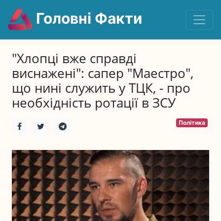
Головні Факти
"Хлопці вже справді
виснажені": сапер "Маестро",
що нині служить у ТЦК, - про
необхідність ротації в ЗСУ
Політика