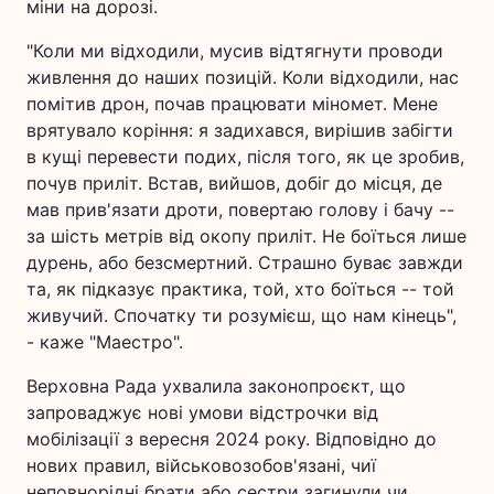
міни на дорозі.
"Коли ми відходили, мусив відтягнути проводи
живлення до наших позицій. Коли відходили, нас
помітив дрон, почав працювати міномет. Мене
врятувало коріння: я задихався, вирішив забігти
в кущі перевести подих, після того, як це зробив,
почув приліт. Встав, вийшов, добіг до місця, де
мав прив'язати дроти, повертаю голову і бачу --
за шість метрів від окопу приліт. Не боїться лише
дурень, або безсмертний. Страшно буває завжди
та, як підказує практика, той, хто боїться -- той
живучий. Спочатку ти розумієш, що нам кінець",
- каже "Маестро".
Верховна Рада ухвалила законопроєкт, що
запроваджує нові умови відстрочки від
мобілізації з вересня 2024 року. Відповідно до
нових правил, військовозобов'язані, чиї
неповнорідні брати або сестри загинули чи