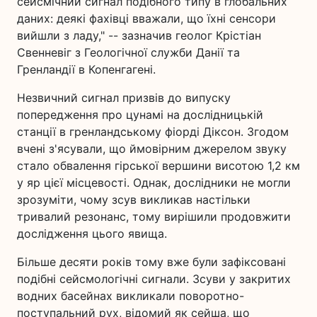
сейсмічний сигнал подібного типу в глобальних
даних: деякі фахівці вважали, що їхні сенсори
вийшли з ладу," -- зазначив геолог Крістіан
Свенневіг з Геологічної служби Данії та
Гренландії в Копенгагені.
Незвичний сигнал призвів до випуску
попередження про цунамі на дослідницькій
станції в гренландському фіорді Діксон. Згодом
вчені з'ясували, що ймовірним джерелом звуку
стало обвалення гірської вершини висотою 1,2 км
у яр цієї місцевості. Однак, дослідники не могли
зрозуміти, чому зсув викликав настільки
тривалий резонанс, тому вирішили продовжити
дослідження цього явища.
Більше десяти років тому вже були зафіксовані
подібні сейсмологічні сигнали. Зсуви у закритих
водних басейнах викликали поворотно-
поступальний рух, відомий як сейша, що