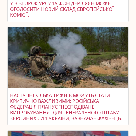
У ВІВТОРОК УРСУЛА ФОН ДЕР ЛЯЄН МОЖЕ
ОГОЛОСИТИ НОВИЙ СКЛАД ЄВРОПЕЙСЬКОЇ
КОМІСІЇ.
НАСТУПНІ КІЛЬКА ТИЖНІВ МОЖУТЬ СТАТИ
КРИТИЧНО ВАЖЛИВИМИ: РОСІЙСЬКА
ФЕДЕРАЦІЯ ПЛАНУЄ "НЕСПОДІВАНЕ
ВИПРОБУВАННЯ" ДЛЯ ГЕНЕРАЛЬНОГО ШТАБУ
ЗБРОЙНИХ СИЛ УКРАЇНИ, ЗАЗНАЧАЄ ФАХІВЕЦЬ.