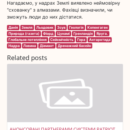
Нагадаємо, у надрах Землі виявлено неймовірну
"схованку" з алмазами. Фахівці визначили, чи
зможуть люди до них дістатися.
Данія
Земля
Льодовик
Зсув
Геологія
Копенгаген
Природа (газета)
Фіорд
Цунамі
Гренландія
Яруга.
Глобальне потепління
Сейсмічність
Гора
Антарктида
Надра
Лавина
Діамант
Дренажний басейн
Related posts
АНОНСОВАНІ ПАРТНЕРАМИ СИСТЕМИ PATRIOT