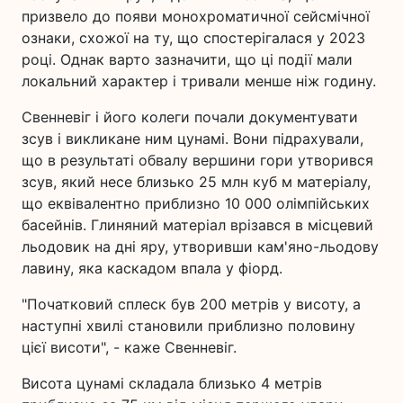
призвело до появи монохроматичної сейсмічної
ознаки, схожої на ту, що спостерігалася у 2023
році. Однак варто зазначити, що ці події мали
локальний характер і тривали менше ніж годину.
Свенневіг і його колеги почали документувати
зсув і викликане ним цунамі. Вони підрахували,
що в результаті обвалу вершини гори утворився
зсув, який несе близько 25 млн куб м матеріалу,
що еквівалентно приблизно 10 000 олімпійських
басейнів. Глиняний матеріал врізався в місцевий
льодовик на дні яру, утворивши кам'яно-льодову
лавину, яка каскадом впала у фіорд.
"Початковий сплеск був 200 метрів у висоту, а
наступні хвилі становили приблизно половину
цієї висоти", - каже Свенневіг.
Висота цунамі складала близько 4 метрів