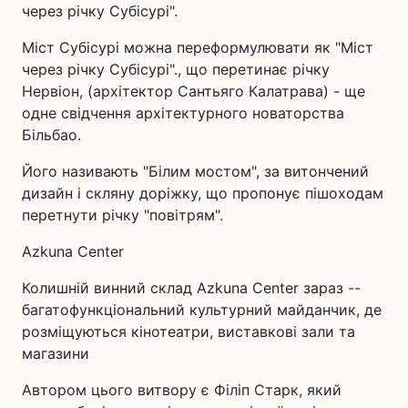
через річку Субісурі".
Міст Субісурі можна переформулювати як "Міст
через річку Субісурі"., що перетинає річку
Нервіон, (архітектор Сантьяго Калатрава) - ще
одне свідчення архітектурного новаторства
Більбао.
Його називають "Білим мостом", за витончений
дизайн і скляну доріжку, що пропонує пішоходам
перетнути річку "повітрям".
Azkuna Center
Колишній винний склад Azkuna Center зараз --
багатофункціональний культурний майданчик, де
розміщуються кінотеатри, виставкові зали та
магазини
Автором цього витвору є Філіп Старк, який