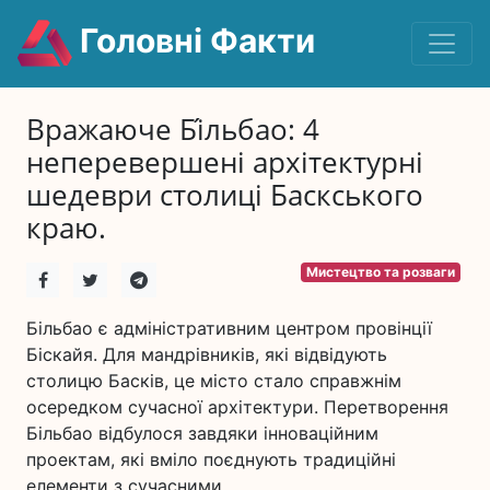
Головні Факти
Вражаюче Бі́льбао: 4
неперевершені архітектурні
шедеври столиці Баскського
краю.
Мистецтво та розваги
Більбао є адміністративним центром провінції
Біскайя. Для мандрівників, які відвідують
столицю Басків, це місто стало справжнім
осередком сучасної архітектури. Перетворення
Більбао відбулося завдяки інноваційним
проектам, які вміло поєднують традиційні
елементи з сучасними.