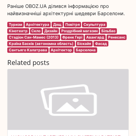
Раніше OBOZ.UA ділився інформацією про
найвизначніші архітектурні шедеври Барселони.
Туризм
Архітектура
Дощ
Повітря
Скульптура
Кінотеатр
Скло
Дизайн
Роздрібний магазин
Більбао
Стадіон Сан-Мамес (2013)
Френк Гері
Авангард
Ренесанс
Країна Басків (автономна область)
Біскайя
Фасад
Сантьяго Калатрава
Архітектор
Барселона
Related posts