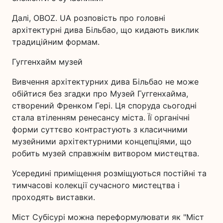
Далі, OBOZ. UA розповість про головні
архітектурні дива Більбао, що кидають виклик
традиційним формам.
Гуггенхайм музей
Вивчення архітектурних дива Більбао не може
обійтися без згадки про Музей Гуггенхайма,
створений Френком Гері. Ця споруда сьогодні
стала втіленням ренесансу міста. Її органічні
форми суттєво контрастують з класичними
музейними архітектурними концепціями, що
робить музей справжнім витвором мистецтва.
Усередині приміщення розміщуються постійні та
тимчасові колекції сучасного мистецтва і
проходять виставки.
Міст Субісурі можна переформулювати як "Міст