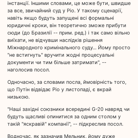
інстанції. Іншими словами, це може бути, швидше
за все, звичайний суд у Ріо. У такому сценарії,
навіть якщо будуть запущені всі формальні
юридичні кроки, він теоретично зможе прибути
сюди (до Бразилії -- прим. ред.) і так само вільно
виїхати, не відчувши наслідків рішення
Міжнародного кримінального суду... Йому просто
"не встигнуть" вручити жодні процесуальні
документи чи тим більше затримати", --
наголосив посол.
Одночасно, за словами посла, ймовірність того,
що Путін відвідає Ріо у листопаді, є вкрай
низькою.
"Наші західні союзники всередині G-20 навряд чи
будуть щасливі опинитися за одним столом у
такій "яскравій" компанії", -- підкреслив посол.
Водночас, як зазначив Мельник, йому дуже