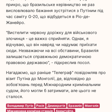
прикро, що бразильське керівництво не раз
висловлювало бажання зустрітися з Путіним під
час саміту G-20, що відбудеться в Ріо-де-
Жанейро.
"Вистелити червону доріжку для військового
злочинця - це важко сприйняти. Однак, я
відчуваю, що він навряд чи надумає приїхати
сюди. Незважаючи на всі обставини, Бразилія
залишається справжньою демократичною
правовою державою", - підкреслив посол.
Нагадаємо, що раніше "Телеграф" повідомляв про
візит Путіна до Монголії, де, відповідно до
зобов'язань перед Міжнародним кримінальним
судом, його могли б затримати, але цього не
сталося.
Володимир Путін
Росія
Демократія
Бразилія
Монголія
Міжнародна космічна станція
Арештуйте.