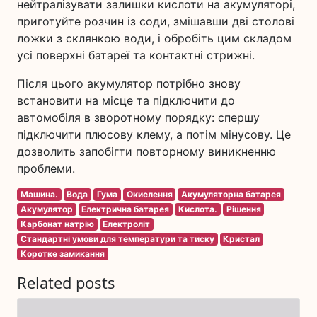
нейтралізувати залишки кислоти на акумуляторі,
приготуйте розчин із соди, змішавши дві столові
ложки з склянкою води, і обробіть цим складом
усі поверхні батареї та контактні стрижні.
Після цього акумулятор потрібно знову
встановити на місце та підключити до
автомобіля в зворотному порядку: спершу
підключити плюсову клему, а потім мінусову. Це
дозволить запобігти повторному виникненню
проблеми.
Машина.
Вода
Гума
Окислення
Акумуляторна батарея
Акумулятор
Електрична батарея
Кислота.
Рішення
Карбонат натрію
Електроліт
Стандартні умови для температури та тиску
Кристал
Коротке замикання
Related posts