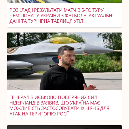
РОЗКЛАД І РЕЗУЛЬТАТИ МАТЧІВ 5-ГО ТУРУ
ЧЕМПІОНАТУ УКРАЇНИ З ФУТБОЛУ: АКТУАЛЬНІ
ДАНІ ТА ТУРНІРНА ТАБЛИЦЯ УПЛ
ГЕНЕРАЛ ВІЙСЬКОВО-ПОВІТРЯНИХ СИЛ
НІДЕРЛАНДІВ ЗАЯВИВ, ЩО УКРАЇНА МАЄ
МОЖЛИВІСТЬ ЗАСТОСОВУВАТИ ЇХНІ F-16 ДЛЯ
АТАК НА ТЕРИТОРІЮ РОСІЇ.