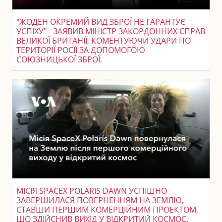
"ЖОДЕН ОКРЕМИЙ ВИД ЗБРОЇ НЕ ГАРАНТУЄ
УСПІХУ" - ЗАЯВИВ МІНІСТР ЗАКОРДОННИХ СПРАВ
ВЕЛИКОЇ БРИТАНІЇ, КОМЕНТУЮЧИ УДАРИ ПО
ТЕРИТОРІЇ РОСІЇ ЗА ДОПОМОГОЮ
СОЮЗНИЦЬКОЇ ЗБРОЇ.
МІСІЯ SPACEX POLARIS DAWN УСПІШНО
ЗАВЕРШИЛАСЯ ПОВЕРНЕННЯМ НА ЗЕМЛЮ,
СТАВШИ ПЕРШИМ КОМЕРЦІЙНИМ ПРОЕКТОМ,
ЩО ЗДІЙСНИВ ВИХІД У ВІДКРИТИЙ КОСМОС.