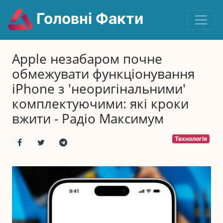
Головні Факти
Apple незабаром почне
обмежувати функціонування
iPhone з 'неоригінальними'
комплектуючими: які кроки
вжити - Радіо Максимум
Технологія