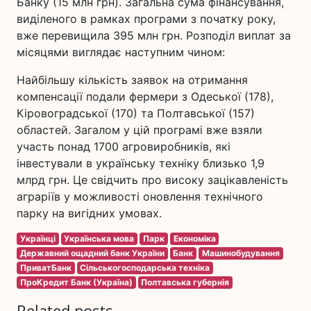
Банку (15 млн грн). Загальна сума фінансування,
виділеного в рамках програми з початку року,
вже перевищила 395 млн грн. Розподіл виплат за
місяцями виглядає наступним чином:
Найбільшу кількість заявок на отримання
компенсації подали фермери з Одеської (178),
Кіровоградської (170) та Полтавської (157)
областей. Загалом у цій програмі вже взяли
участь понад 1700 агровиробників, які
інвестували в українську техніку близько 1,9
млрд грн. Це свідчить про високу зацікавленість
аграріїв у можливості оновлення технічного
парку на вигідних умовах.
Українці
Українська мова
Парк
Економіка
Державний ощадний банк України
Банк
Машинобудування
ПриватБанк
Сільськогосподарська техніка
ПроКредит Банк (Україна)
Полтавська губернія
Related posts