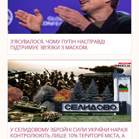
З'ЯСУВАЛОСЯ, ЧОМУ ПУТІН НАСПРАВДІ
ПІДТРИМУЄ ЗВ'ЯЗКИ З МАСКОМ.
У СЕЛИДОВОМУ ЗБРОЙНІ СИЛИ УКРАЇНИ НАРАЗІ
КОНТРОЛЮЮТЬ ЛИШЕ 10% ТЕРИТОРІЇ МІСТА, А