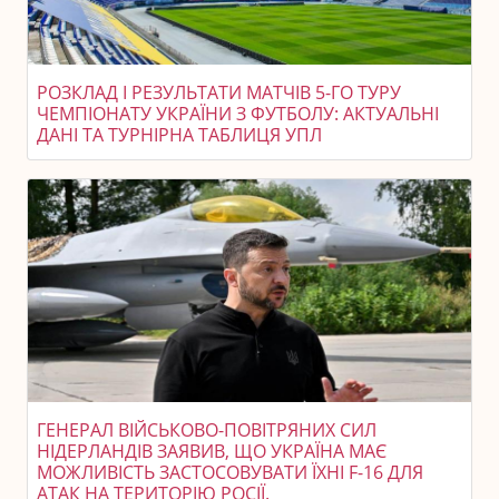
РОЗКЛАД І РЕЗУЛЬТАТИ МАТЧІВ 5-ГО ТУРУ
ЧЕМПІОНАТУ УКРАЇНИ З ФУТБОЛУ: АКТУАЛЬНІ
ДАНІ ТА ТУРНІРНА ТАБЛИЦЯ УПЛ
ГЕНЕРАЛ ВІЙСЬКОВО-ПОВІТРЯНИХ СИЛ
НІДЕРЛАНДІВ ЗАЯВИВ, ЩО УКРАЇНА МАЄ
МОЖЛИВІСТЬ ЗАСТОСОВУВАТИ ЇХНІ F-16 ДЛЯ
АТАК НА ТЕРИТОРІЮ РОСІЇ.